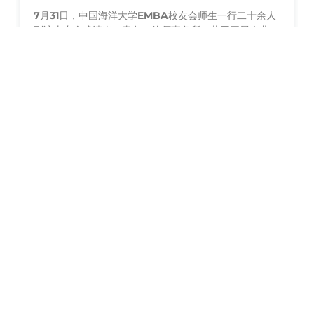
清泰青岛所，共办企业合规经营与风险管理沙龙
7月31日，中国海洋大学EMBA校友会师生一行二十余人
到访山东众成清泰（青岛）律师事务所，共同开展企业合
规经营与风险管理专题沙龙活动。
08
/
04
新闻动态
动态 | 众成清泰德州所周琼律师受邀为平原财金投
资发展集团开展国有企业合规治理专题讲座
为助力国有企业精准把握《公司法》要点，系统提升合规
治理与风险防控能力。8月1日上午，山东众成清泰律师事
务所高级合伙人、山东众成清泰（德州）律师事务所证券
与投融资法律事务部主任周琼律师应邀走进平原县财金投
资发展集团有限公司，以“国有企业的合规治理”为主题开
08
展专题培训，集团相关领导及业务骨干参加培训。
/
03
新闻动态
动态｜新则聚焦众成清泰：一场罕见的跨城合并
如何锻造出一艘本土律所“航母”？
在全国性大所跑马圈地的时代背景下，区域本土律所如何
突围？众成清泰用十余年时间给出了自己的答案。近日，
法律行业知名观察平台“新则”刊发深度文章《一场罕见的